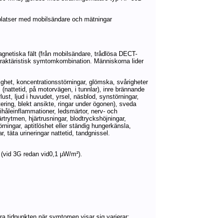
4 platser med mobilsändare och mätningar
agnetiska fält (från mobilsändare, trådlösa DECT-
raktäristisk symtomkombination. Människorna lider
ighet, koncentrationsstörningar, glömska, svårigheter
 (nattetid, på motorvägen, i tunnlar), inre brännande
lust, ljud i huvudet, yrsel, näsblod, synstörningar,
ering, blekt ansikte, ringar under ögonen), sveda
ihåleinflammationer, ledsmärtor, nerv- och
rtrytmen, hjärtrusningar, blodtryckshöjningar,
örningar, aptitlöshet eller ständig hungerkänsla,
, täta urineringar nattetid, tandgnissel.
 (vid 3G redan vid0,1 µW/m²).
bara tidpunkten när symtomen visar sig varierar: