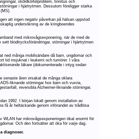
ngningar, sköldkörtelproblem, tinnitus och
törningar i hjärtrytmen. Dessutom föreligger starka
 (MS).
tningen att ingen negativ påverkan på hälsan uppstod
enskaplig undersökning av de kringboendes
tt samband med mikrovågsexponering, när de med de
ett blodtrycksförändringar, störningar i hjärtrytmen
terat ned många mobilsändare då barn, ungdomar och
t tid insjuknat i leukemi och tumörer. I våra
raktiserande läkare (dokumenterade i intyg sedan
 de senaste åren orsakat de många oklara
 ADS-liknande störningar hos barn och vuxna,
gestanfall, reversibla Alzheimer-liknande störningar,
an 1992. I början lokalt genom installation av
a få år heltäckande genom införandet av trådlösa
av WLAN har mikrovågsexponeringen ökat enormt för
domar. Och den fortsätter att öka för varje dag.
ga diagnoser.