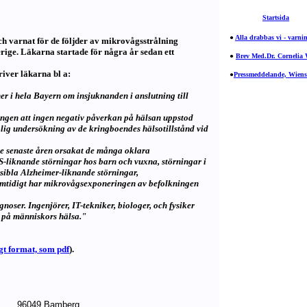
Startsida
●
Alla drabbas vi - varnin
ch varnat för de följder av mikrovågsstrålning
rige. Läkarna startade för några år sedan ett
●
Brev Med.Dr. Cornelia
river läkarna bl a:
●
Pressmeddelande, Wiens
er i hela Bayern om insjuknanden i anslutning till
ttningen att ingen negativ påverkan på hälsan uppstod
plig undersökning av de kringboendes hälsotillstånd vid
 de senaste åren orsakat de många oklara
-liknande störningar hos barn och vuxna, störningar i
rsibla Alzheimer-liknande störningar,
Samtidigt har mikrovågsexponeringen av befolkningen
agnoser.
Ingenjörer, IT-tekniker, biologer, och fysiker
n på människors hälsa."
gt format, som pdf
).
96049 Bamberg