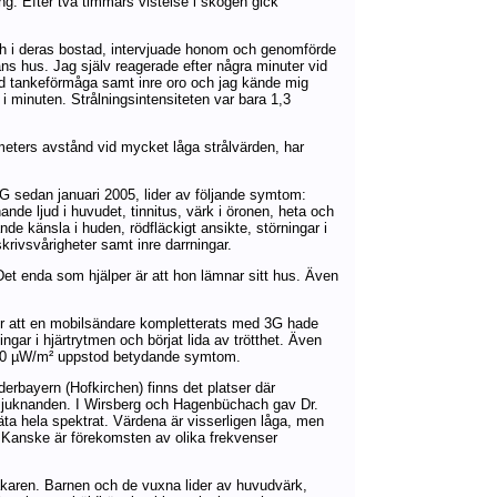
ng. Efter två timmars vistelse i skogen gick
ch i deras bostad, intervjuade honom och genomförde
s hus. Jag själv reagerade efter några minuter vid
ad tankeförmåga samt inre oro och jag kände mig
 minuten. Strålningsintensiteten var bara 1,3
meters avstånd vid mycket låga strålvärden, har
G sedan januari 2005, lider av följande symtom:
nde ljud i huvudet, tinnitus, värk i öronen, heta och
e känsla i huden, rödfläckigt ansikte, störningar i
 skrivsvårigheter samt inre darrningar.
Det enda som hjälper är att hon lämnar sitt hus. Även
ter att en mobilsändare kompletterats med 3G hade
gar i hjärtrytmen och börjat lida av trötthet. Även
å 20 µW/m² uppstod betydande symtom.
erbayern (Hofkirchen) finns det platser där
nsjuknanden. I Wirsberg och Hagenbüchach gav Dr.
ta hela spektrat. Värdena är visserligen låga, men
. Kanske är förekomsten av olika frekvenser
äkaren. Barnen och de vuxna lider av huvudvärk,