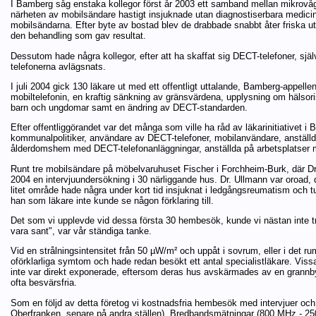
I Bamberg såg enstaka kollegor först år 2003 ett samband mellan mikrovåg
närheten av mobilsändare hastigt insjuknade utan diagnostiserbara medicin
mobilsändarna. Efter byte av bostad blev de drabbade snabbt åter friska u
den behandling som gav resultat.
Dessutom hade några kollegor, efter att ha skaffat sig DECT-telefoner, själ
telefonerna avlägsnats.
I juli 2004 gick 130 läkare ut med ett offentligt uttalande, Bamberg-appell
mobiltelefonin, en kraftig sänkning av gränsvärdena, upplysning om hälso
barn och ungdomar samt en ändring av DECT-standarden.
Efter offentliggörandet var det många som ville ha råd av läkarinitiativet 
kommunalpolitiker, användare av DECT-telefoner, mobilanvändare, anställd
ålderdomshem med DECT-telefonanläggningar, anställda på arbetsplatser med
Runt tre mobilsändare på möbelvaruhuset Fischer i Forchheim-Burk, där Dr
2004 en intervjuundersökning i 30 närliggande hus. Dr. Ullmann var oroa
litet område hade några under kort tid insjuknat i ledgångsreumatism och
han som läkare inte kunde se någon förklaring till.
Det som vi upplevde vid dessa första 30 hembesök, kunde vi nästan inte tro.
vara sant", var vår ständiga tanke.
Vid en strålningsintensitet från 50 µW/m² och uppåt i sovrum, eller i det 
oförklarliga symtom och hade redan besökt ett antal specialistläkare. Vi
inte var direkt exponerade, eftersom deras hus avskärmades av en grannb
ofta besvärsfria.
Som en följd av detta företog vi kostnadsfria hembesök med intervjuer och
Oberfranken, senare på andra ställen). Bredbandsmätningar (800 MHz - 2