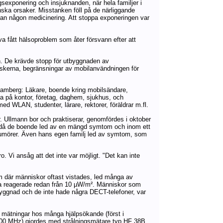
sexponering och insjuknanden, när hela familjer i
ska orsaker. Misstanken föll på de närliggande
tan någon medicinering. Att stoppa exponeringen var
va fått hälsoproblem som åter försvann efter att
en. De krävde stopp för utbyggnaden av
riskerna, begränsningar av mobilanvändningen för
i Bamberg: Läkare, boende kring mobilsändare,
a på kontor, företag, daghem, sjukhus, och
 WLAN, studenter, lärare, rektorer, föräldrar m.fl.
. Ullmann bor och praktiserar, genomfördes i oktober
d, då de boende led av en mängd symtom och inom ett
 tumörer. Även hans egen familj led av symtom, som
 Vi ansåg att det inte var möjligt. "Det kan inte
rum där människor oftast vistades, led många av
ssa reagerade redan från 10 µW/m². Människor som
yggnad och de inte hade några DECT-telefoner, var
 mätningar hos många hjälpsökande (först i
500 MHz) gjordes med strålningsmätare typ HF 38B