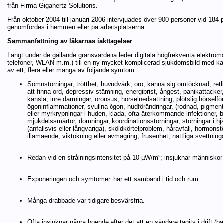
från Firma Gigahertz Solutions.
Från oktober 2004 till januari 2006 intervjuades över 900 personer vid 18
genomfördes i hemmen eller på arbetsplatserna.
Sammanfattning av läkarnas iakttagelser
Långt under de gällande gränsvärdena leder digitala högfrekventa elektrom
telefoner, WLAN m.m.) till en ny mycket komplicerad sjukdomsbild med ka
av ett, flera eller många av följande symtom:
Sömnstörningar, trötthet, huvudvärk, oro, känna sig omtöcknad, retl
att finna ord, depressiv stämning, energibrist, ångest, panikattacker,
känsla, inre darrningar, öronsus, hörselnedsättning, plötslig hörselför
ögoninflammationer, svullna ögon, hudförändringar, (rodnad, pigment
eller myrkrypningar i huden, klåda, ofta återkommande infektioner, b
mjukdelssmärtor, domningar, koordinationsstörningar, störningar i hjä
(anfallsvis eller långvariga), sköldkörtelproblem, håravfall, hormonst
illamående, viktökning eller avmagring, frusenhet, nattliga svettningar
Redan vid en strålningsintensitet på 10 µW/m²; insjuknar människor
Exponeringen och symtomen har ett samband i tid och rum.
Många drabbade var tidigare besvärsfria.
Ofta insjuknar några boende efter det att en sändare tagits i drift (