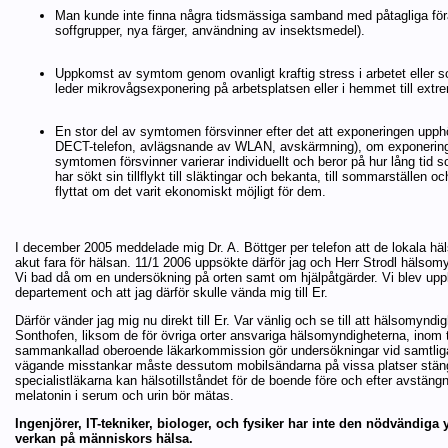
Man kunde inte finna några tidsmässiga samband med påtagliga förä
soffgrupper, nya färger, användning av insektsmedel).
Uppkomst av symtom genom ovanligt kraftig stress i arbetet eller s
leder mikrovågsexponering på arbetsplatsen eller i hemmet till extre
En stor del av symtomen försvinner efter det att exponeringen upphör (
DECT-telefon, avlägsnande av WLAN, avskärmning), om exponeringen ä
symtomen försvinner varierar individuellt och beror på hur lång t
har sökt sin tillflykt till släktingar och bekanta, till sommarställen oc
flyttat om det varit ekonomiskt möjligt för dem.
I december 2005 meddelade mig Dr. A. Böttger per telefon att de lokala 
akut fara för hälsan. 11/1 2006 uppsökte därför jag och Herr Strodl hälso
Vi bad då om en undersökning på orten samt om hjälpåtgärder. Vi blev upply
departement och att jag därför skulle vända mig till Er.
Därför vänder jag mig nu direkt till Er. Var vänlig och se till att hälsomyndig
Sonthofen, liksom de för övriga orter ansvariga hälsomyndigheterna, inom 
sammankallad oberoende läkarkommission gör undersökningar vid samtliga 
vägande misstankar måste dessutom mobilsändarna på vissa platser stän
specialistläkarna kan hälsotillståndet för de boende före och efter avstäng
melatonin i serum och urin bör mätas.
Ingenjörer, IT-tekniker, biologer, och fysiker har inte den nödvändiga
verkan på människors hälsa.