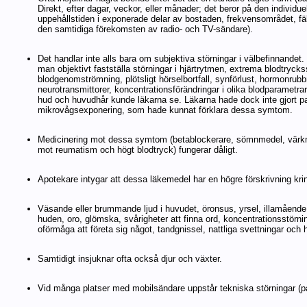
Direkt, efter dagar, veckor, eller månader; det beror på den individ
uppehållstiden i exponerade delar av bostaden, frekvensområdet, fäl
den samtidiga förekomsten av radio- och TV-sändare).
Det handlar inte alls bara om subjektiva störningar i välbefinnande
man objektivt fastställa störningar i hjärtrytmen, extrema blodtryck
blodgenomströmning, plötsligt hörselbortfall, synförlust, hormonrubb
neurotransmittorer, koncentrationsförändringar i olika blodparametrar
hud och huvudhår kunde läkarna se. Läkarna hade dock inte gjort pat
mikrovågsexponering, som hade kunnat förklara dessa symtom.
Medicinering mot dessa symtom (betablockerare, sömnmedel, värkm
mot reumatism och högt blodtryck) fungerar dåligt.
Apotekare intygar att dessa läkemedel har en högre förskrivning kr
Väsande eller brummande ljud i huvudet, öronsus, yrsel, illamående
huden, oro, glömska, svårigheter att finna ord, koncentrationsstörnin
oförmåga att företa sig något, tandgnissel, nattliga svettningar och 
Samtidigt insjuknar ofta också djur och växter.
Vid många platser med mobilsändare uppstår tekniska störningar (på 