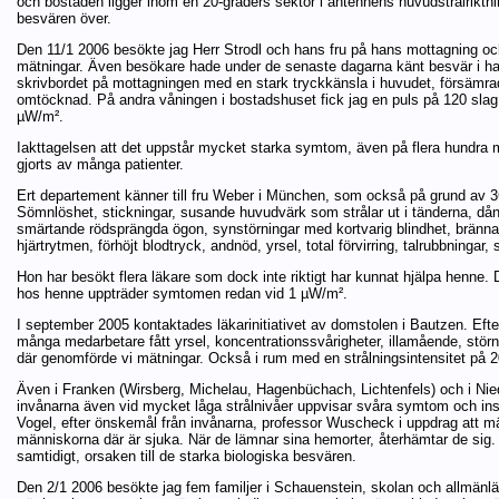
och bostaden ligger inom en 20-graders sektor i antennens huvudstrålriktni
besvären över.
Den 11/1 2006 besökte jag Herr Strodl och hans fru på hans mottagning o
mätningar. Även besökare hade under de senaste dagarna känt besvär i han
skrivbordet på mottagningen med en stark tryckkänsla i huvudet, försämr
omtöcknad. På andra våningen i bostadshuset fick jag en puls på 120 slag i
µW/m².
Iakttagelsen att det uppstår mycket starka symtom, även på flera hundra 
gjorts av många patienter.
Ert departement känner till fru Weber i München, som också på grund av 3
Sömnlöshet, stickningar, susande huvudvärk som strålar ut i tänderna, dåna
smärtande rödsprängda ögon, synstörningar med kortvarig blindhet, brännand
hjärtrytmen, förhöjt blodtryck, andnöd, yrsel, total förvirring, talrubbningar,
Hon har besökt flera läkare som dock inte riktigt har kunnat hjälpa henne. 
hos henne uppträder symtomen redan vid 1 µW/m².
I september 2005 kontaktades läkarinitiativet av domstolen i Bautzen. Ef
många medarbetare fått yrsel, koncentrationssvårigheter, illamående, störnin
där genomförde vi mätningar. Också i rum med en strålningsintensitet p
Även i Franken (Wirsberg, Michelau, Hagenbüchach, Lichtenfels) och i Nied
invånarna även vid mycket låga strålnivåer uppvisar svåra symtom och i
Vogel, efter önskemål från invånarna, professor Wuscheck i uppdrag att mä
människorna där är sjuka. När de lämnar sina hemorter, återhämtar de sig
samtidigt, orsaken till de starka biologiska besvären.
Den 2/1 2006 besökte jag fem familjer i Schauenstein, skolan och allmänl