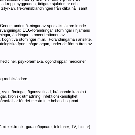
uella kroppsbyggnaden, tidigare sjukdomar och
tstyrkan, frekvensblandningen från olika håll samt
t. Genom undersökningar av specialistläkare kunde
ssvängningar, EEG-förändringar, störningar i hjärnans
ningar, ändringar i koncentrationen av
, kognitiva störningar m.m.. Förändringarna i ansikte,
ologiska fynd i några organ, under de första åren av
ediciner, psykofarmaka, ögondroppar, mediciner
ing mobilsändare.
, synstörningar, ögonsvullnad, brännande känsla i
gar, kronisk utmattning, infektionskänslighet,
håravfall är för det mesta inte behandlingsbart.
bilelektronik, garageöppnare, telefoner, TV, hissar).