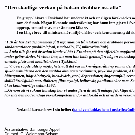
"
Den skadliga verkan på hälsan
drabbar oss alla"
En grupp läkare i Tyskland har undersökt och storligen förskräckts o
som de funnit. Någon liknande undersökning har ännu inte gjorts i Sve
upprop, som stötts av mer än tusen läkare.
I ett långt brev till ministern för miljö-, hälso- och konsumentskydd sk
"I 10 år har Ert departement fått information från läkare och drabbade person
sändarstationer (mobiltelefoni, rundradio, TV, mikrovågslänk).
.... Ända tills för två år sedan litade vi här i Franken på den officiella uppfa
under gränsvärdet. Vi visste inte, att man inte hade genomfört någon vetenska
en enda plats med mobilsändare i Tyskland.
.... Vi övervägde aldrig möjligheten att det var mikrovågsstrålning som under
sjukdomsbilderna och den snabba ökningen av tinnitus, psykiska problem, ADS
hjärtrytmen, högt blodtryck, huvudvärk, yrsel, depressioner, ångestanfall, reve
sköldkörtelsjukdomar, diabetes, fibromyalgi, ledbesvär, panikattacker m.m. 
ökat kontinuerligt sedan 1992.
....Genom att vi saknat kunskap har vi under flera år ställt många felaktiga di
har inte den nödvändiga yrkeskompetensen för att förstå och utvärdera verka
Nedan läkarnas brev i sin helhet (
kan även laddas hem i utskriftsvänli
Ärzteinitiative Bamberger Appell
Dr. med. C. Waldmann-Selsam