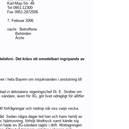
Karl-May-Str. 48
Tel 0951-12300
Fax 0951-2972506
7. Februar 2006
nachr.: Betroffene
Behörden
Ärzte
elefoni. Det krävs ett omedelbart ingripande av
er i hela Bayern om insjuknanden i anslutning till
5 bad vi delstatens regeringschef Dr. E. Stoiber om
sändare, även för 3G, gör livet odrägligt för alltfler
00 förfrågningar och nödrop når oss varje vecka.
 råd. Sedan några dagar led han och hans familj av
, hjärtrusning, förhöjt blodtryck samt kände sig
hade en 3G-sändare tagits i drift. Mottagningen