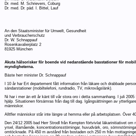
Dr. med. M. Schrievers, Coburg
Dr. med. Dr. päd. I. Bittel, Lauf
An den Staatsminister für Umwelt, Gesundheit
und Verbraucherschutz
Dr. W. Schnappauf
Rosenkavalierplatz 2
81925 München
Akuta hälsorisker för boende vid nedanstående basstationer för mobilt
myndigheterna.
Bäste herr minister Dr. Schnappauf
I 10 år har Ert departement fått information från läkare och drabbade person
sändarstationer (mobiltelefoni, rundradio, TV, mikrovågslänk).
Ni har i mer än ett år känt till vår stora oro i detta sammanhang. I juli 200
hjälp. Situationen försämras från dag till dag. Igångsättningen av ytterligare 
människor.
Alltfler människor står inte längre ut hemma eller på arbetsplatsen. Över 4
Den 24/12 2005 bad Herr Strodl från Kempten förtvivlat läkarinitiativet om
yrsel, illamående, koncentrationsstörningar, huvudvärk, oro, sömnstörningar
omtöcknade. På 450 m avstånd från bostaden och 250 m från mottagningen 