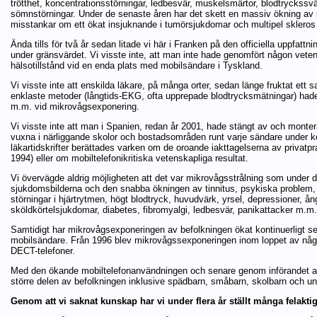
trötthet, koncentrationsstörningar, ledbesvär, muskelsmärtor, blodtryckssvä
sömnstörningar. Under de senaste åren har det skett en massiv ökning av s
misstankar om ett ökat insjuknande i tumörsjukdomar och multipel skleros
Ända tills för två år sedan litade vi här i Franken på den officiella uppfat
under gränsvärdet. Vi visste inte, att man inte hade genomfört någon vet
hälsotillstånd vid en enda plats med mobilsändare i Tyskland.
Vi visste inte att enskilda läkare, på många orter, sedan länge fruktat e
enklaste metoder (långtids-EKG, ofta upprepade blodtrycksmätningar) hade s
m.m. vid mikrovågsexponering.
Vi visste inte att man i Spanien, redan år 2001, hade stängt av och mon
vuxna i närliggande skolor och bostadsområden runt varje sändare under kor
läkartidskrifter berättades varken om de oroande iakttagelserna av privatp
1994) eller om mobiltelefonikritiska vetenskapliga resultat.
Vi övervägde aldrig möjligheten att det var mikrovågsstrålning som under
sjukdomsbilderna och den snabba ökningen av tinnitus, psykiska problem,
störningar i hjärtrytmen, högt blodtryck, huvudvärk, yrsel, depressioner, ån
sköldkörtelsjukdomar, diabetes, fibromyalgi, ledbesvär, panikattacker m.m.
Samtidigt har mikrovågsexponeringen av befolkningen ökat kontinuerligt sed
mobilsändare. Från 1996 blev mikrovågssexponeringen inom loppet av någr
DECT-telefoner.
Med den ökande mobiltelefonanvändningen och senare genom införandet 
större delen av befolkningen inklusive spädbarn, småbarn, skolbarn och ung
Genom att vi saknat kunskap har vi under flera år ställt många felakti