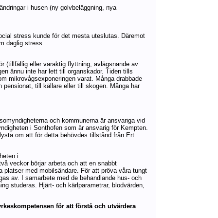
ndringar i husen (ny golvbeläggning, nya
ocial stress kunde för det mesta uteslutas. Däremot
m daglig stress.
tillfällig eller varaktig flyttning, avlägsnande av
nnu inte har lett till organskador. Tiden tills
id som mikrovågsexponeringen varat. Många drabbade
h pensionat, till källare eller till skogen. Många har
hälsomyndigheterna och kommunerna är ansvariga vid
myndigheten i Sonthofen som är ansvarig för Kempten.
sta om att för detta behövdes tillstånd från Ert
heten i
två veckor börjar arbeta och att en snabbt
platser med mobilsändare. För att pröva våra tungt
gas av. I samarbete med de behandlande hus- och
ning studeras. Hjärt- och kärlparametrar, blodvärden,
 yrkeskompetensen för att förstå och utvärdera